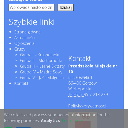
Szukaj
Szybkie linki
Strona główna
Aktualności
Ogłoszenia
Grupy
Grupa I – Krasnoludki
Kontakt
Grupa II – Muchomorki
Przedszkole Miejskie nr
Grupa III – Leśne Skrzaty
10
Grupa IV – Mądre Sowy
ul. Lelewela 1
Grupa V – Jaś i Małgosia
66-400 Gorzów
Kontakt
Wielkopolski
Telefon:
95 7 213 279
Polityka-prywatnosci
We collect and process your personal information for the
following purposes:
Analytics
.
Learn more...