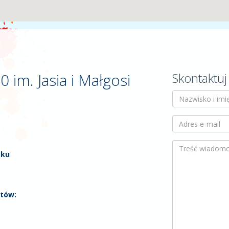
 im. Jasia i Małgosi
Skontaktuj
tku
ntów: