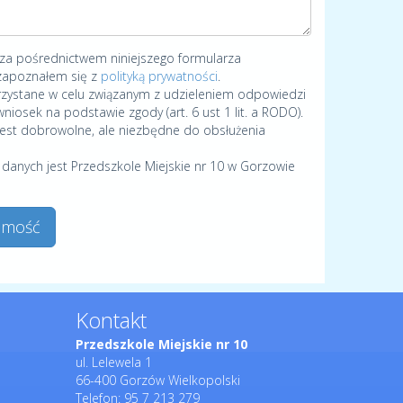
 za pośrednictwem niniejszego formularza
zapoznałem się z
polityką prywatności
.
zystane w celu związanym z udzieleniem odpowiedzi
niosek na podstawie zgody (art. 6 ust 1 lit. a RODO).
est dobrowolne, ale niezbędne do obsłużenia
danych jest Przedszkole Miejskie nr 10 w Gorzowie
domość
Kontakt
Przedszkole Miejskie nr 10
ul. Lelewela 1
66-400 Gorzów Wielkopolski
Telefon:
95 7 213 279