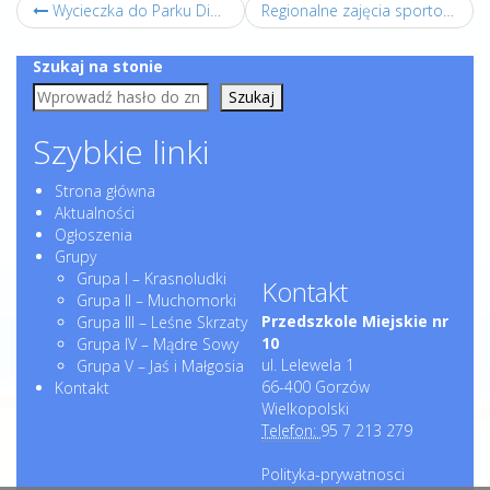
Wycieczka do Parku Dinozaurów w Nowinach Wielkich.
Regionalne zajęcia sportowe ogólnorozwojowe z elementami piłki nożnej dla dzieci pod nazwą „Sport to zdrowie”.
Szukaj na stonie
Szukaj
Szybkie linki
Strona główna
Aktualności
Ogłoszenia
Grupy
Grupa I – Krasnoludki
Kontakt
Grupa II – Muchomorki
Przedszkole Miejskie nr
Grupa III – Leśne Skrzaty
10
Grupa IV – Mądre Sowy
ul. Lelewela 1
Grupa V – Jaś i Małgosia
66-400 Gorzów
Kontakt
Wielkopolski
Telefon:
95 7 213 279
Polityka-prywatnosci