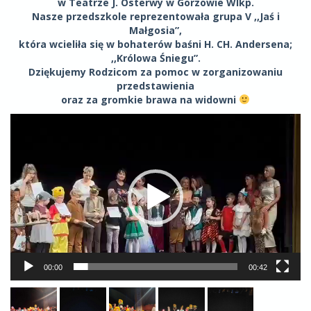
w Teatrze J. Osterwy w Gorzowie Wlkp.
Nasze przedszkole reprezentowała grupa V ,,Jaś i
Małgosia”,
która wcieliła się w bohaterów baśni H. CH. Andersena;
,,Królowa Śniegu”.
Dziękujemy Rodzicom za pomoc w zorganizowaniu
przedstawienia
oraz za gromkie brawa na widowni
Odtwarzacz
video
00:00
00:42