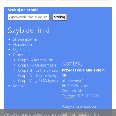
Szukaj na stonie
Szukaj
Szybkie linki
Strona główna
Aktualności
Ogłoszenia
Grupy
Grupa I – Krasnoludki
Kontakt
Grupa II – Muchomorki
Przedszkole Miejskie nr
Grupa III – Leśne Skrzaty
10
Grupa IV – Mądre Sowy
ul. Lelewela 1
Grupa V – Jaś i Małgosia
66-400 Gorzów
Kontakt
Wielkopolski
Telefon:
95 7 213 279
Polityka-prywatnosci
We collect and process your personal information for the