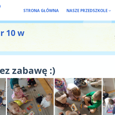
STRONA GŁÓWNA
NASZE PRZEDSZKOLE
nr 10 w
z zabawę :)