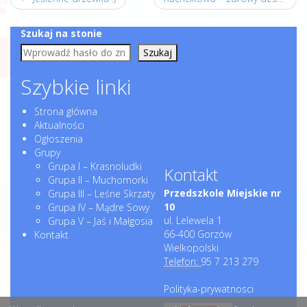
Szukaj na stonie
Szukaj
Szybkie linki
Strona główna
Aktualności
Ogłoszenia
Grupy
Grupa I – Krasnoludki
Kontakt
Grupa II – Muchomorki
Przedszkole Miejskie nr
Grupa III – Leśne Skrzaty
10
Grupa IV – Mądre Sowy
ul. Lelewela 1
Grupa V – Jaś i Małgosia
66-400 Gorzów
Kontakt
Wielkopolski
Telefon:
95 7 213 279
Polityka-prywatnosci