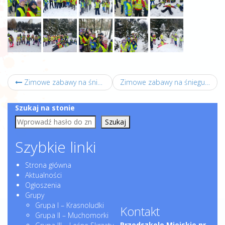
Zimowe zabawy na śniegu :)
Zimowe zabawy na śniegu :)
Szukaj na stonie
Szukaj
Szybkie linki
Strona główna
Aktualności
Ogłoszenia
Grupy
Grupa I – Krasnoludki
Kontakt
Grupa II – Muchomorki
Przedszkole Miejskie nr