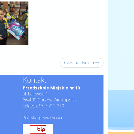
Czas na dynie :)
Kontakt
Przedszkole Miejskie nr 10
ul. Lelewela 1
66-400 Gorzów Wielkopolski
Telefon:
95 7 213 279
Polityka-prywatnosci