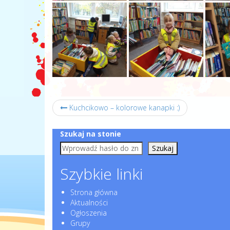
Kuchcikowo – kolorowe kanapki :)
Szukaj na stonie
Szukaj
Szybkie linki
Strona główna
Aktualności
Ogłoszenia
Grupy