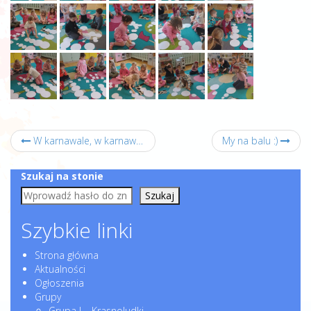
W karnawale, w karnawale, dzieci bawią się wspaniale! :)
My na balu :)
Szukaj na stonie
Szukaj
Szybkie linki
Strona główna
Aktualności
Ogłoszenia
Grupy
Grupa I – Krasnoludki