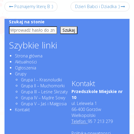
Poznajemy literę B :)
Dzień Babci i Dziadka :)
Szukaj na stonie
Szukaj
Szybkie linki
Strona główna
Aktualności
Ogłoszenia
Grupy
Grupa I – Krasnoludki
Kontakt
Grupa II – Muchomorki
Przedszkole Miejskie nr
Grupa III – Leśne Skrzaty
10
Grupa IV – Mądre Sowy
ul. Lelewela 1
Grupa V – Jaś i Małgosia
66-400 Gorzów
Kontakt
Wielkopolski
Telefon:
95 7 213 279
Polityka-prywatnosci