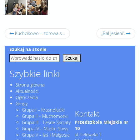
Kuchcikowo – zdrowa surówka.
„Bal Jesieni”.
Szukaj na stonie
Szukaj
Szybkie linki
Strona główna
Aktualności
Ogłoszenia
Grupy
Grupa I – Krasnoludki
Kontakt
Grupa II – Muchomorki
Przedszkole Miejskie nr
Grupa III – Leśne Skrzaty
10
Grupa IV – Mądre Sowy
ul. Lelewela 1
Grupa V – Jaś i Małgosia