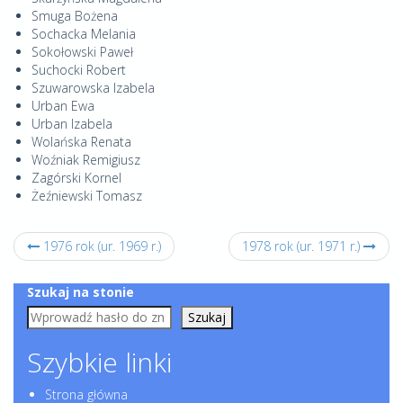
Smuga Bożena
Sochacka Melania
Sokołowski Paweł
Suchocki Robert
Szuwarowska Izabela
Urban Ewa
Urban Izabela
Wolańska Renata
Woźniak Remigiusz
Zagórski Kornel
Żeźniewski Tomasz
1976 rok (ur. 1969 r.)
1978 rok (ur. 1971 r.)
Szukaj na stonie
Szukaj
Szybkie linki
Strona główna