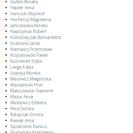
Gurbin Renata
Hajzler Anna
Hańczuk Wojciech
Hochenzy Magdalena
Janiszewska Renata
Klapczyński Robert
Kołodziejczak Bernardetta
Kozłowski Jacek
Kretowicz Przemysław
Krzyżanowski Paweł
Kuśmierek Edyta
Lange Edyta
Lisiecka Monika
Macewicz Małgorzata
Maciejewski Piotr
Matuszewski Sławomir
Mazur Anna
Mickiewicz Elżbieta
Pera Dorota
Ratajczak Dorota
Rawiak Anna
Sipiatowski Dariusz
Skarżyńska Magdalena