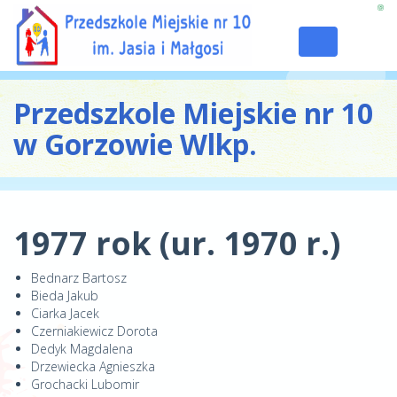
Toggle
navigation
Przedszkole Miejskie nr 10
w Gorzowie Wlkp.
1977 rok (ur. 1970 r.)
Bednarz Bartosz
Bieda Jakub
Ciarka Jacek
Czerniakiewicz Dorota
Dedyk Magdalena
Drzewiecka Agnieszka
Grochacki Lubomir