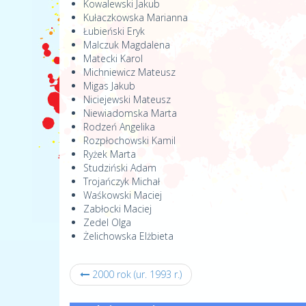
Kowalewski Jakub
Kułaczkowska Marianna
Łubieński Eryk
Malczuk Magdalena
Matecki Karol
Michniewicz Mateusz
Migas Jakub
Niciejewski Mateusz
Niewiadomska Marta
Rodzeń Angelika
Rozpłochowski Kamil
Ryżek Marta
Studziński Adam
Trojańczyk Michał
Waśkowski Maciej
Zabłocki Maciej
Zedel Olga
Żelichowska Elżbieta
2000 rok (ur. 1993 r.)