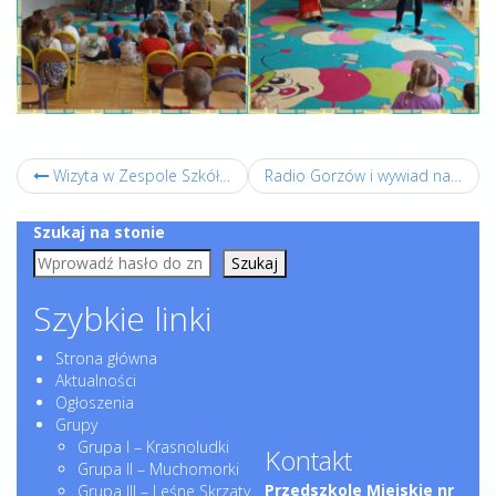
Wizyta w Zespole Szkół Ogólnokształcących nr 16 w Gorzowie Wlkp.
Radio Gorzów i wywiad na temat zbliżających się świąt.
Szukaj na stonie
Szukaj
Szybkie linki
Strona główna
Aktualności
Ogłoszenia
Grupy
Grupa I – Krasnoludki
Kontakt
Grupa II – Muchomorki
Przedszkole Miejskie nr
Grupa III – Leśne Skrzaty