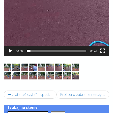
00:00
00:49
„Tata też czyta” – spotkanie czytelnicze w bibliotece o emocjach i bezpieczeństwie.
Prośba o zabranie rzeczy z szafek.
Szukaj na stonie