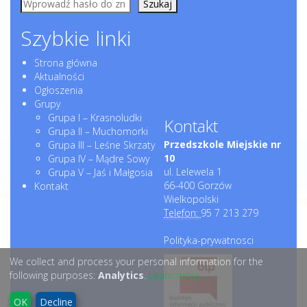
Szukaj
Szybkie linki
Strona główna
Aktualności
Ogłoszenia
Grupy
Grupa I – Krasnoludki
Kontakt
Grupa II – Muchomorki
Przedszkole Miejskie nr
Grupa III – Leśne Skrzaty
10
Grupa IV – Mądre Sowy
ul. Lelewela 1
Grupa V – Jaś i Małgosia
66-400 Gorzów
Kontakt
Wielkopolski
Telefon:
95 7 213 279
Polityka-prywatnosci
We collect and process your personal information for the
following purposes:
Analytics
.
Learn more...
OK
Decline