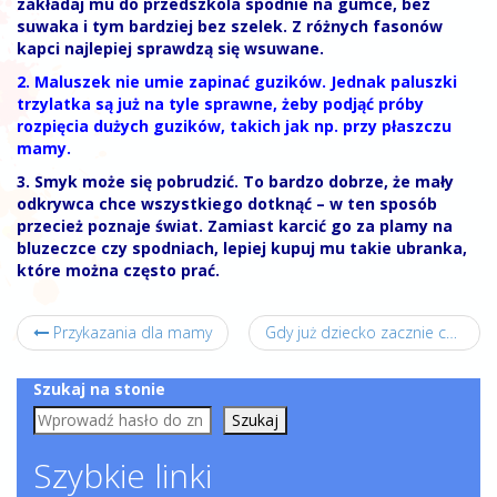
zakładaj mu do przedszkola spodnie na gumce, bez
suwaka i tym bardziej bez szelek. Z różnych fasonów
kapci najlepiej sprawdzą się wsuwane.
2. Maluszek nie umie zapinać guzików. Jednak paluszki
trzylatka są już na tyle sprawne, żeby podjąć próby
rozpięcia dużych guzików, takich jak np. przy płaszczu
mamy.
3. Smyk może się pobrudzić. To bardzo dobrze, że mały
odkrywca chce wszystkiego dotknąć – w ten sposób
przecież poznaje świat. Zamiast karcić go za plamy na
bluzeczce czy spodniach, lepiej kupuj mu takie ubranka,
które można często prać.
Przykazania dla mamy
Gdy już dziecko zacznie chodzić do przedszkola
Szukaj na stonie
Szukaj
Szybkie linki