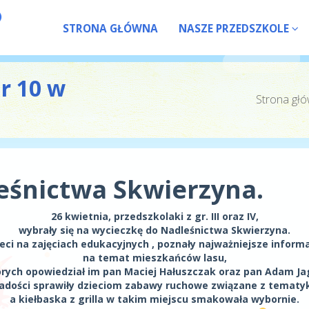
STRONA GŁÓWNA
NASZE PRZEDSZKOLE
nr 10 w
Strona gł
eśnictwa Skwierzyna.
26 kwietnia, przedszkolaki z gr. III oraz IV,
wybrały się na wycieczkę do Nadleśnictwa Skwierzyna.
eci na zajęciach edukacyjnych , poznały
najważniejsze inform
na temat mieszkańców lasu,
órych opowiedział im pan Maciej Hałuszczak oraz pan Adam Ja
radości sprawiły dzieciom zabawy ruchowe związane z tematyk
a kiełbaska z grilla w takim miejscu smakowała wybornie.