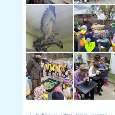
,,Kuchcikowo” – zielone i zdrowe kanapeczki.