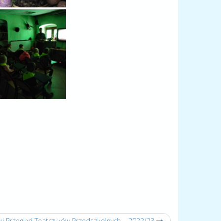
ki Przegląd Teatrzyków Przedszkolnych – 2022/23