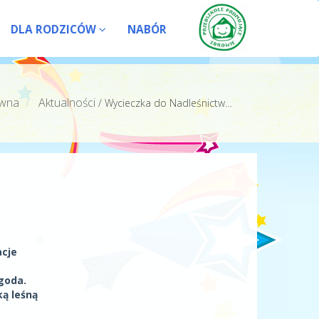
DLA RODZICÓW
NABÓR
ówna
Aktualności
/
Wycieczka do Nadleśnictwa Skwierzyna.
acje
goda.
ą leśną