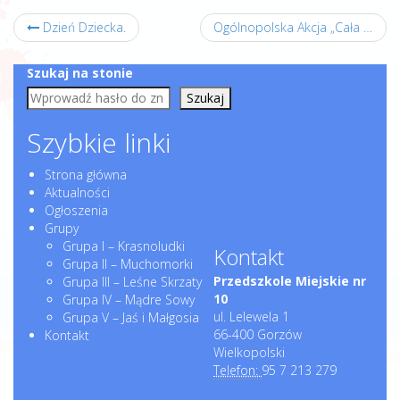
Dzień Dziecka.
Ogólnopolska Akcja „Cała Polska czyta dzieciom” w Wojewódzkiej i Miejskiej Bibliotece Publicznej w Gorzowie Wielkopolskim.
Szukaj na stonie
Szukaj
Szybkie linki
Strona główna
Aktualności
Ogłoszenia
Grupy
Grupa I – Krasnoludki
Kontakt
Grupa II – Muchomorki
Przedszkole Miejskie nr
Grupa III – Leśne Skrzaty
10
Grupa IV – Mądre Sowy
ul. Lelewela 1
Grupa V – Jaś i Małgosia
66-400 Gorzów
Kontakt
Wielkopolski
Telefon:
95 7 213 279