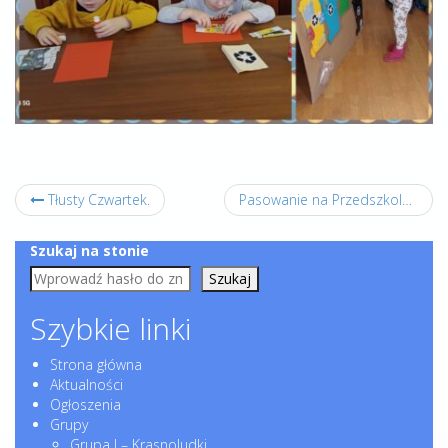
Tłusty Czwartek.
Pasowanie na Przedszkolaka.
Szukaj na stonie
Szukaj
Szybkie linki
Strona główna
Aktualności
Ogłoszenia
Grupy
Grupa I – Krasnoludki