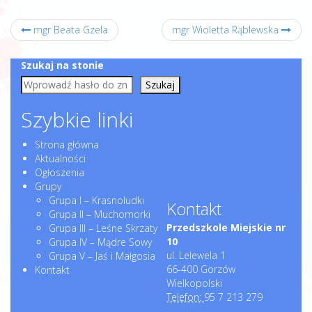
mgr Beata Gzela
mgr Wioletta Rąblewska
Szukaj na stonie
Szukaj
Szybkie linki
Strona główna
Aktualności
Ogłoszenia
Grupy
Grupa I – Krasnoludki
Kontakt
Grupa II – Muchomorki
Przedszkole Miejskie nr
Grupa III – Leśne Skrzaty
10
Grupa IV – Mądre Sowy
ul. Lelewela 1
Grupa V – Jaś i Małgosia
66-400 Gorzów
Kontakt
Wielkopolski
Telefon:
95 7 213 279