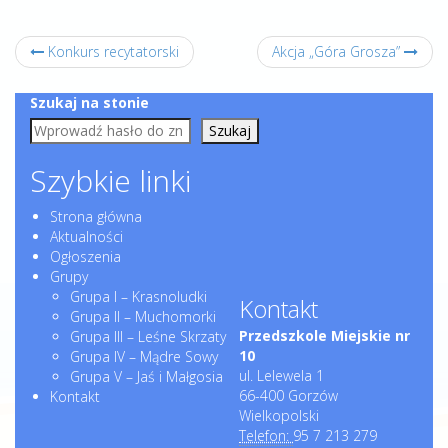
Konkurs recytatorski
Akcja „Góra Grosza”
Szukaj na stonie
Szukaj
Szybkie linki
Strona główna
Aktualności
Ogłoszenia
Grupy
Grupa I – Krasnoludki
Kontakt
Grupa II – Muchomorki
Przedszkole Miejskie nr
Grupa III – Leśne Skrzaty
10
Grupa IV – Mądre Sowy
ul. Lelewela 1
Grupa V – Jaś i Małgosia
66-400 Gorzów
Kontakt
Wielkopolski
Telefon:
95 7 213 279