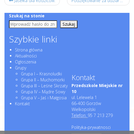
Jasełka dla Rodziców.
Podziękowanie za udział w warsztatach ,,Pomaganie przez wyplatanie”/2023 r.
Szukaj na stonie
Szukaj
Szybkie linki
Strona główna
Aktualności
Ogłoszenia
Grupy
Grupa I – Krasnoludki
Kontakt
Grupa II – Muchomorki
Przedszkole Miejskie nr
Grupa III – Leśne Skrzaty
10
Grupa IV – Mądre Sowy
ul. Lelewela 1
Grupa V – Jaś i Małgosia
66-400 Gorzów
Kontakt
Wielkopolski
Telefon:
95 7 213 279
Polityka-prywatnosci