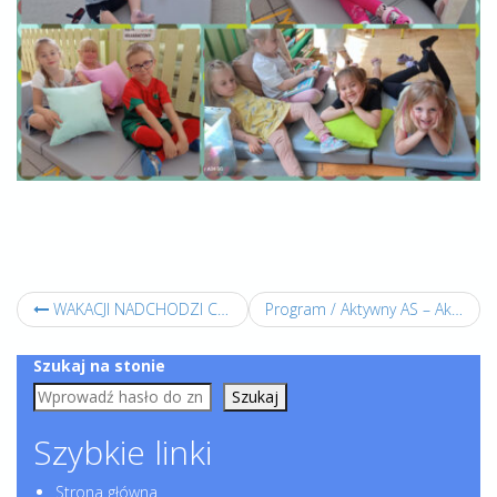
WAKACJI NADCHODZI CZAS – Wspólna słodka i chłodząca degustacja lodów.
Program / Aktywny AS – Aktywna Szkoła.
Szukaj na stonie
Szukaj
Szybkie linki
Strona główna