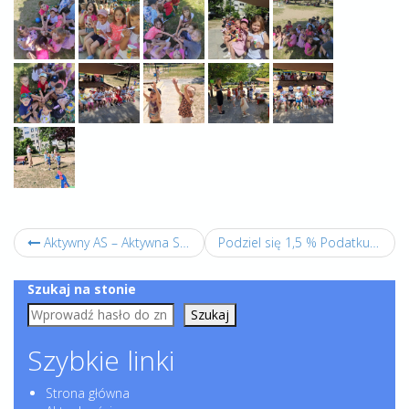
Aktywny AS – Aktywna Szkoła.
Podziel się 1,5 % Podatku/Dziękujemy za dotychczasowe wpłaty :)
Szukaj na stonie
Szukaj
Szybkie linki
Strona główna